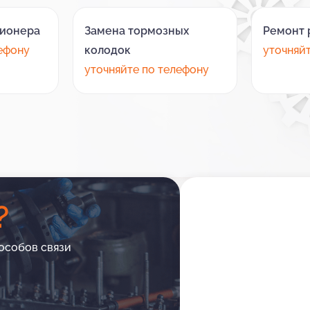
ционера
Замена тормозных
Ремонт 
лефону
колодок
уточняй
уточняйте по телефону
?
особов связи