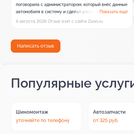
поговорила с администратором, который внёс данные
автомобиля в систему и сделал расчёт. Затем
Показать ещё
подошла к мастеру, уточнила интересующие меня
6 августа 2026 Отзыв взят с сайта Zoon.ru
моменты и спросила, будут ли какие-либо
рекомендации, ответили, что всё в порядке. Выбрала
этот сервис по советам и отзывам, и мои ожидания
Написать отзыв
полностью оправдались.
Популярные услуг
Шиномонтаж
Автозапчасти
уточняйте по телефону
от 325 руб.