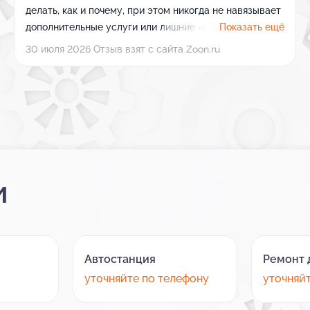
делать, как и почему, при этом никогда не навязывает
дополнительные услуги или лишние «плюшки». Все
Показать ещё
работы выполняются четко по делу, поэтому я
30 июля 2026 Отзыв взят с сайта Zoon.ru
доверяю этому специалисту и качеству его
обслуживания.
и
Автостанция
Ремонт 
уточняйте по телефону
уточняй