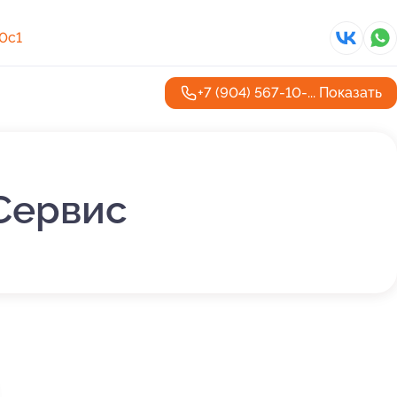
10с1
+7 (904) 567-10-...
Показать
кСервис